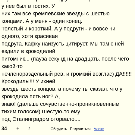
у нее был в гостях. У
них там все кремлевские звезды с шестью
концами. А у меня - один конец.
Толстый и короткий. А у подруги - и вовсе ни
одного, хотя красивая
подруга. Кафку наизусть цитирует. Мы там с ней
ездили в крокодилий
питомник... (пауза секунд на двадцать, после чего
какой-то
нечленораздельный рев, и громкий возглас) ДА!!!!!!
Крокодилы!!! У ихней
звезды шесть концов, а почему ты сказал, что у
крокодила пять ног? А,
знаю! (дальше сочувственно-проникновенным
тихим голосом) Шестую-то ему
под Сталинградом оторвало....
+
–
34
2
Обсудить
Поделиться
Алекс