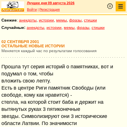
Лучшее дня 09 августа 2026
Войти
|
Регистрация
Свежие
:
анекдоты
,
истории
,
мемы
,
фразы
,
стишки
Случайные:
анекдоты
,
истории
,
мемы
,
фразы
,
стишки
02 СЕНТЯБРЯ 2001
ОСТАЛЬНЫЕ НОВЫЕ ИСТОРИИ
Меняется каждый час по результатам голосования
Прошла тут серия историй о памятниках, вот и
подумал о том, чтобы
вложить свою лепту.
Есть в центре Риги памятник Свободы (или
свободе, кому как нравится) -
стелла, на которой стоит баба и держит на
вытянутых руках 3 пятиконечные
звезды. Символизируют они 3 исторические
области Латвии. По значимости