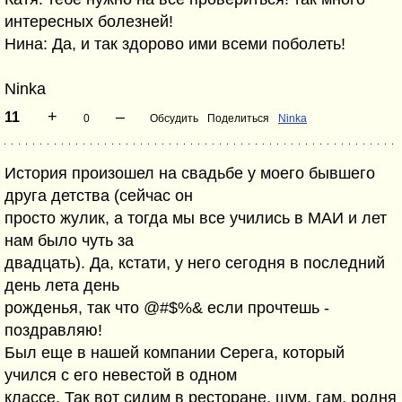
интересных болезней!
Нина: Да, и так здорово ими всеми поболеть!
Ninka
+
–
11
0
Обсудить
Поделиться
Ninka
История произошел на свадьбе у моего бывшего
друга детства (сейчас он
просто жулик, а тогда мы все учились в МАИ и лет
нам было чуть за
двадцать). Да, кстати, у него сегодня в последний
день лета день
рожденья, так что @#$%& если прочтешь -
поздравляю!
Был еще в нашей компании Серега, который
учился с его невестой в одном
классе. Так вот сидим в ресторане, шум, гам, родня