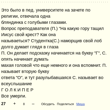
Это было в пед. университете на зачете по
религии, отвечала одна
бляндинка с голубыми глазами.
Вопрос преподавателя (П.) "На какую гору тащил
Иисус свой крест? Как она
называеться? Студентка(С.) наморщив свой лоб
долго думает глядя в глаза
П. Он делает подсказку начинается на букву "Г", С.
опять начинает думать
махая головой что еще немного и она вспомнит. П.
называет вторую букву
ответа "О", и тут разулыбавшаяся С. называет во
всеуслышание
Г О Л К И П Е Р
Все умерли.
+
–
27
8
Обсудить
Поделиться
Миша