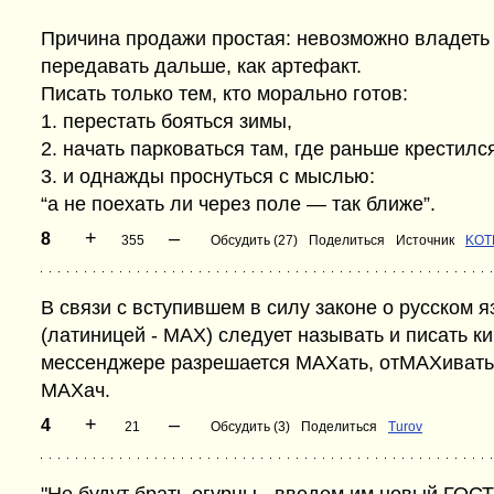
Причина продажи простая: невозможно владеть 
передавать дальше, как артефакт.
Писать только тем, кто морально готов:
1. перестать бояться зимы,
2. начать парковаться там, где раньше крестилс
3. и однажды проснуться с мыслью:
“а не поехать ли через поле — так ближе”.
+
–
8
355
Обсудить (27)
Поделиться
Источник
KOT
В связи с вступившем в силу законе о русском
(латиницей - MAX) следует называть и писать к
мессенджере разрешается МАХать, отМАХивать
МАХач.
+
–
4
21
Обсудить (3)
Поделиться
Turov
"Не будут брать огурцы - введем им новый ГОСТ