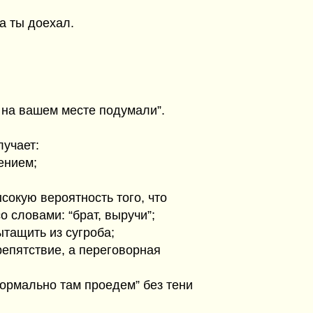
а ты доехал.
ы на вашем месте подумали”.
учает:
ением;
сокую вероятность того, что
 словами: “брат, выручи”;
ытащить из сугроба;
репятствие, а переговорная
нормально там проедем” без тени