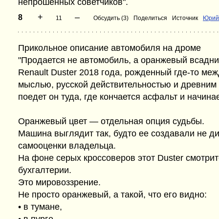
непрошенных советчиков".
+
–
8
11
Обсудить (3)
Поделиться
Источник
Юрий
Прикольное описание автомобиля на дроме
"Продается не автомобиль, а оранжевый всадни
Renault Duster 2018 года, рожденный где-то м
мыслью, русской действительностью и древним п
поедет он туда, где кончается асфальт и начина
Оранжевый цвет — отдельная опция судьбы.
Машина выглядит так, будто ее создавали не д
самооценки владельца.
На фоне серых кроссоверов этот Duster смотрит
бухгалтерии.
Это мировоззрение.
Не просто оранжевый, а такой, что его видно:
• в тумане,
• в пурге,