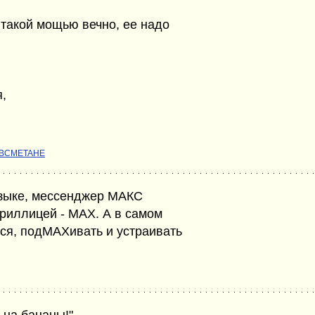
такой мощью вечно, ее надо
я,
BCMETAHE
 языке, мессенджер МАКС
ириллицей - МАХ. А в самом
ся, подМАХивать и устраивать
 на бананы!"