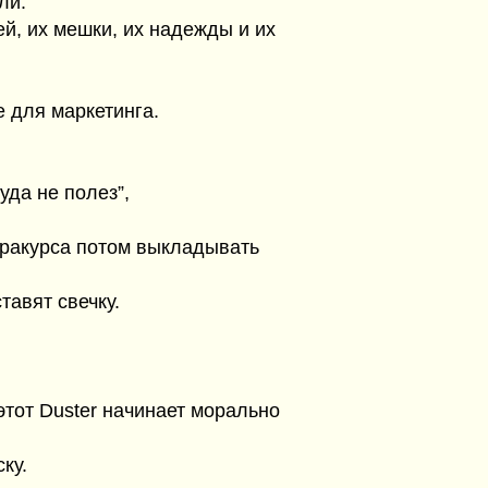
ли:
ей, их мешки, их надежды и их
 для маркетинга.
уда не полез”,
о ракурса потом выкладывать
тавят свечку.
этот Duster начинает морально
ку.