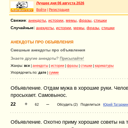
Лучшее дня 06 августа 2026
Войти
|
Регистрация
Свежие
:
анекдоты
,
истории
,
мемы
,
фразы
,
стишки
Случайные:
анекдоты
,
истории
,
мемы
,
фразы
,
стишки
АНЕКДОТЫ ПРО ОБЪЯВЛЕНИЯ
Смешные анекдоты про объявления
Знаете другие анекдоты?
Присылайте!
Жанры:
все
|
анекдоты
|
истории
|
фразы
|
стишки
|
карикатуры
Упорядочить по:
дате
|
сумме
Объявление. Отдам мужа в хорошие руки. Челов
просыхает. Самовынос.
+
–
22
62
Обсудить (2)
Поделиться
Юрий Татарки
Объявление. Охотно приму хорошие советы на т