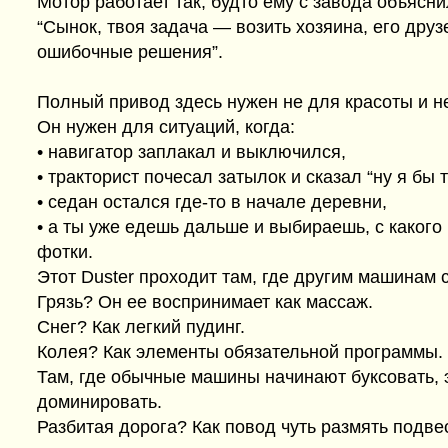
Мотор работает так, будто ему с завода объясни
“Сынок, твоя задача — возить хозяина, его друз
ошибочные решения”.
Полный привод здесь нужен не для красоты и не
Он нужен для ситуаций, когда:
• навигатор заплакал и выключился,
• тракторист почесал затылок и сказал “ну я бы т
• седан остался где-то в начале деревни,
• а ты уже едешь дальше и выбираешь, с каког
фотки.
Этот Duster проходит там, где другим машинам с
Грязь? Он ее воспринимает как массаж.
Снег? Как легкий пудинг.
Колея? Как элементы обязательной программы.
Там, где обычные машины начинают буксовать, 
доминировать.
Разбитая дорога? Как повод чуть размять подвес