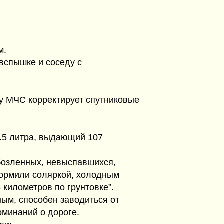
м.
вспышке и соседу с
ру МЧС корректирует спутниковые
1.5 литра, выдающий 107
бозленных, невыспавшихся,
кормили соляркой, холодным
 километров по грунтовке”.
ным, способен заводиться от
оминаний о дороге.