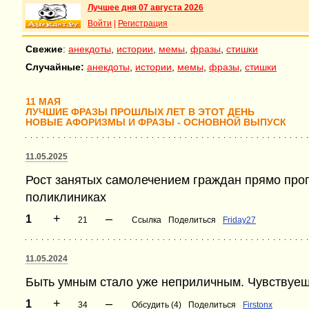
Лучшее дня 07 августа 2026
Войти
|
Регистрация
Свежие
:
анекдоты
,
истории
,
мемы
,
фразы
,
стишки
Случайные:
анекдоты
,
истории
,
мемы
,
фразы
,
стишки
11 МАЯ
ЛУЧШИЕ ФРАЗЫ ПРОШЛЫХ ЛЕТ В ЭТОТ ДЕНЬ
НОВЫЕ АФОРИЗМЫ И ФРАЗЫ - ОСНОВНОЙ ВЫПУСК
11.05.2025
Рост занятых самолечением граждан прямо про
поликлиниках
+
–
1
21
Ссылка
Поделиться
Friday27
11.05.2024
Быть умным стало уже неприличным. Чувствуешь
+
–
1
34
Обсудить (4)
Поделиться
Firstonx