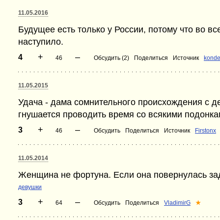
11.05.2016
Будущее есть только у России, потому что во вс
наступило.
+
–
4
46
Обсудить (2)
Поделиться
Источник
kond
11.05.2015
Удача - дама сомнительного происхождения с д
гнушается проводить время со всякими подонка
+
–
3
46
Обсудить
Поделиться
Источник
Firstonx
11.05.2014
Женщина не фортуна. Если она повернулась зад
девушки
+
–
3
64
Обсудить
Поделиться
VladimirG
★