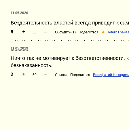
11.05.2020
Бездеятельность властей всегда приводит к са
+
–
6
36
Обсудить (1)
Поделиться
🔥
Алекс Граче
11.05.2019
Ничто так не мотивирует к безответственности,
безнаказанность.
+
–
2
50
Ссылка
Поделиться
Вонифатий Никодим