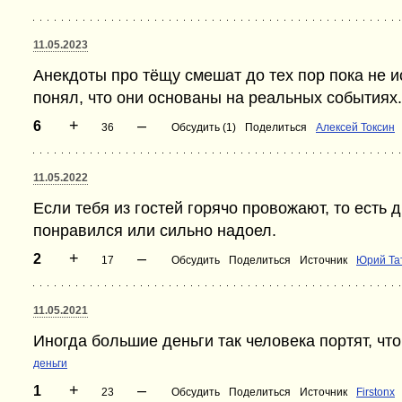
11.05.2023
Анекдоты про тёщу смешат до тех пор пока не и
понял, что они основаны на реальных событиях.
+
–
6
36
Обсудить (1)
Поделиться
Алексей Токсин
11.05.2022
Если тебя из гостей горячо провожают, то есть 
понравился или сильно надоел.
+
–
2
17
Обсудить
Поделиться
Источник
Юрий Та
11.05.2021
Иногда большие деньги так человека портят, что 
деньги
+
–
1
23
Обсудить
Поделиться
Источник
Firstonx