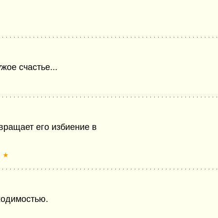
жое счастье...
вращает его избиение в
★
ходимостью.