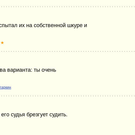
спытал их на собственной шкуре и
★
два варианта: ты очень
таркин
его судья брезгует судить.