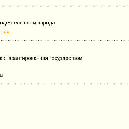
модеятельности народа.
в
★★
 как гарантированная государством
ыч