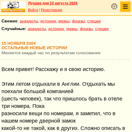
Лучшее дня 10 августа 2026
Войти
|
Регистрация
Свежие
:
анекдоты
,
истории
,
мемы
,
фразы
,
стишки
Случайные:
анекдоты
,
истории
,
мемы
,
фразы
,
стишки
15 НОЯБРЯ 2004
ОСТАЛЬНЫЕ НОВЫЕ ИСТОРИИ
Меняется каждый час по результатам голосования
Всем привет! Расскажу и я свою историю.
Этим летом отдыхали в Англии. Отдыхать мы
поехали большой компанией
(шесть человек), так что пришлось брать в отеле
три номера. Пока
разносили вещи по номерам, я заметил, что в
нашем номере дверной замок
какой-то не такой, как в других. Сложно описать в