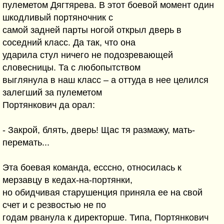
пулеметом Дягтярева. В этот боевой момент один
шкодливый портяночник с
самой задней парты ногой открыл дверь в
соседний класс. Да так, что она
ударила стул ничего не подозревающей
словесницы. Та с любопытством
выглянула в наш класс – а оттуда в нее целился
залегший за пулеметом
Портянкович да орал:
- Закрой, блять, дверь! Щас тя размажу, мать-
перемать...
Эта боевая команда, есссно, относилась к
мерзавцу в кедах-на-портянки,
но обидчивая старушенция приняла ее на свой
счет и с резвостью не по
годам рванула к директорше. Типа, Портянкович