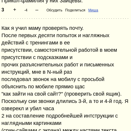
Прикол-фамилия у них Зайцевы.
+
–
3
-4
Обсудить
Поделиться
Миша
Как я учил маму проверять почту.
После первых десяти попыток и нагляжных
действий с тренингами в ее
присутствии, самостоятельной работой в моем
присутствии с подсказками и
прочих разъяснительных работ и письменных
инструкций, мне в N-ный раз
последовал звонок на мобилу с просьбой
объяснить по мобиле прямио щас
"как зайти на свой сайт?" (проверить свой ящик).
Поскольку сии звонки длились 3-й, а то и 4-й год. Я
озверекл и убил часа
2 на составление подробнейшей интструкции с
наглядными картинками
(срин-сайвами с экрана) между частями текста