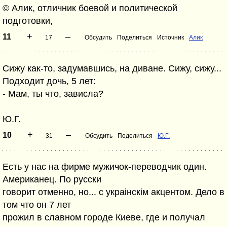
© Алик, отличник боевой и политической
подготовки,
+
–
11
17
Обсудить
Поделиться
Источник
Алик
Сижу как-то, задумавшись, на диване. Сижу, сижу...
Подходит дочь, 5 лет:
- Мам, ты что, зависла?
Ю.Г.
+
–
10
31
Обсудить
Поделиться
Ю.Г.
Есть у нас на фирме мужичок-переводчик один.
Американец. По русски
говорит отменно, но... с украiнскiм акцентом. Дело в
том что он 7 лет
прожил в славном городе Киеве, где и получал