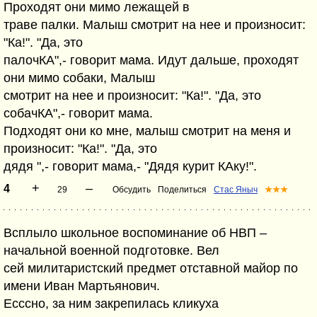
Проходят они мимо лежащей в
траве палки. Малыш смотрит на нее и произносит:
"Ка!". "Да, это
палочКА",- говорит мама. Идут дальше, проходят
они мимо собаки, Малыш
смотрит на нее и произносит: "Ка!". "Да, это
собачКА",- говорит мама.
Подходят они ко мне, малыш смотрит на меня и
произносит: "Ка!". "Да, это
дядя ",- говорит мама,- "Дядя курит КАку!".
+
–
4
29
Обсудить
Поделиться
Стас Яныч
★★★
Всплыло школьное воспоминание об НВП –
начальной военной подготовке. Вел
сей милитаристский предмет отставной майор по
имени Иван Мартьянович.
Есссно, за ним закрепилась кликуха