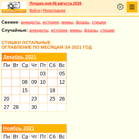
Лучшее дня 06 августа 2026
Войти
|
Регистрация
Свежие
:
анекдоты
,
истории
,
мемы
,
фразы
,
стишки
Случайные:
анекдоты
,
истории
,
мемы
,
фразы
,
стишки
СТИШКИ ОСТАЛЬНЫЕ
ОГЛАВЛЕНИЕ ПО МЕСЯЦАМ ЗА 2021 ГОД
Декабрь 2021
Пн
Вт
Ср
Чт
Пт
Сб
Вс
03
05
08
09
10
12
15
18
20
23
25
26
27
28
30
Ноябрь 2021
Пн
Вт
Ср
Чт
Пт
Сб
Вс