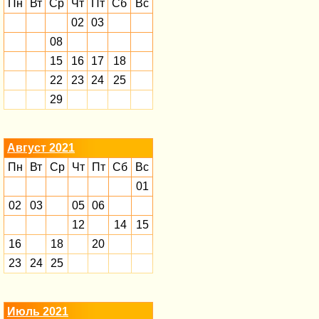
Пн
Вт
Ср
Чт
Пт
Сб
Вс
02
03
08
15
16
17
18
22
23
24
25
29
Август 2021
Пн
Вт
Ср
Чт
Пт
Сб
Вс
01
02
03
05
06
12
14
15
16
18
20
23
24
25
Июль 2021