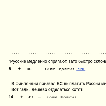
“Русские медленно спрягают, зато быстро склон
+
–
5
-106
Ссылка
Поделиться
Гогенн
- В Финляндии призвал ЕС выплатить России м
- Вот гады, дешево отделаться хотят!
+
–
14
-114
Ссылка
Поделиться