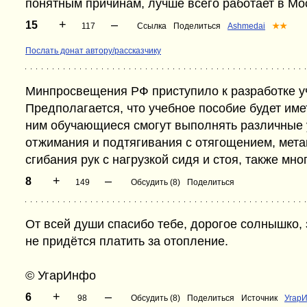
понятным причинам, лучше всего работает в Мо
+
–
15
117
Ссылка
Поделиться
Ashmedai
★★
Послать донат автору/рассказчику
Минпросвещения РФ приступило к разработке уч
Предполагается, что учебное пособие будет имет
ним обучающиеся смогут выполнять различные 
отжимания и подтягивания с отягощением, метан
сгибания рук с нагрузкой сидя и стоя, также мно
+
–
8
149
Обсудить (8)
Поделиться
От всей души спасибо тебе, дорогое солнышко, 
не придётся платить за отопление.
© УгарИнфо
+
–
6
98
Обсудить (8)
Поделиться
Источник
Угар