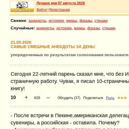
Лучшее дня 07 августа 2026
Войти
|
Регистрация
Свежие
:
анекдоты
,
истории
,
мемы
,
фразы
,
стишки
Случайные:
анекдоты
,
истории
,
мемы
,
фразы
,
стишки
21.05.2026
САМЫЕ СМЕШНЫЕ АНЕКДОТЫ ЗА ДЕНЬ!
упорядоченные по результатам голосования пользовате
Сегодня 22-летний парень сказал мне, что без 
страничную работу. Чувак, я писал 10-страничн
книгу!
+
–
10
626
Обсудить (37)
Поделиться
Рысь
★★★
- После встречи в Пекине,американская делега
сувениры, а российская - оставила. Почему?