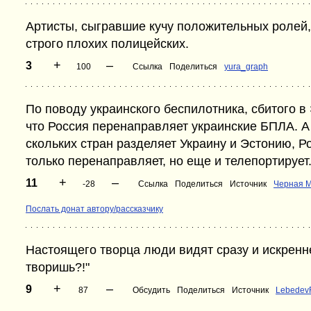
Артисты, сыгравшие кучу положительных ролей,
строго плохих полицейских.
+
–
3
100
Ссылка
Поделиться
yura_graph
По поводу украинского беспилотника, сбитого в
что Россия перенаправляет украинские БПЛА. А 
скольких стран разделяет Украину и Эстонию, Р
только перенаправляет, но еще и телепортирует
+
–
11
-28
Ссылка
Поделиться
Источник
Черная 
Послать донат автору/рассказчику
Настоящего творца люди видят сразу и искренн
творишь?!"
+
–
9
87
Обсудить
Поделиться
Источник
Lebedev