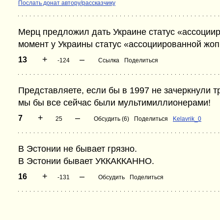
Послать донат автору/рассказчику
Мерц предложил дать Украине статус «ассоции
момент у Украины статус «ассоциированной жоп
+
–
13
-124
Ссылка
Поделиться
Представляете, если бы в 1997 не зачеркнули т
мы бы все сейчас были мультимиллионерами!
+
–
7
25
Обсудить (6)
Поделиться
Kelavrik_0
В Эстонии не бывает грязно.
В Эстонии бывает УККАККАННО.
+
–
16
-131
Обсудить
Поделиться