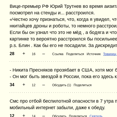
Вице-премьер РФ Юрий Трутнев во время аизита
посмотрел на стенды и... расстроился.
«Честно хочу признаться, что, когда я увидел, чт
нкитайцев дроны и роботы, то немного расстрои
Если бы он узнал что это не мёд , а бодяга и чт
картинке то вероятно расстроился бы посильнее
p.s. Блин . Как бы его не посадили. За дискреди
+
–
28
16
Ссылка
Поделиться
Источник
Товарищ
- Никита Пресняков прозябает в США, хотя мог б
- Он мог быть звездой в России, пока его здесь
+
–
34
12
Обсудить (1)
Поделиться
Смс про отбой беспилотной опасности в 7 утра 
мобильный интернет забыли, даже к обеду.
+
–
12
14
Обсудить
Поделиться
Сеятель