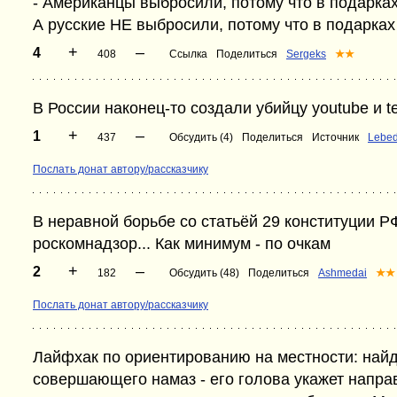
- Американцы выбросили, потому что в подарках
А русские НЕ выбросили, потому что в подарках 
+
–
4
408
Ссылка
Поделиться
Sergeks
★★
В России наконец-то создали убийцу youtube и t
+
–
1
437
Обсудить (4)
Поделиться
Источник
Lebe
Послать донат автору/рассказчику
В неравной борьбе со статьёй 29 конституции 
роскомнадзор... Как минимум - по очкам
+
–
2
182
Обсудить (48)
Поделиться
Ashmedai
★★
Послать донат автору/рассказчику
Лайфхак по ориентированию на местности: най
совершающего намаз - его голова укажет направ