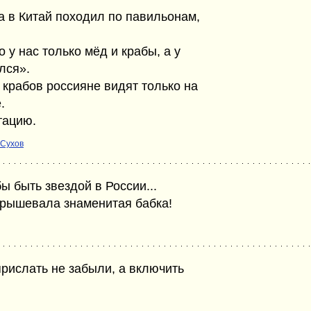
 в Китай походил по павильонам,
о у нас только мёд и крабы, а у
лся».
о крабов россияне видят только на
.
тацию.
 Сухов
ы быть звездой в России...
 крышевала знаменитая бабка!
прислать не забыли, а включить