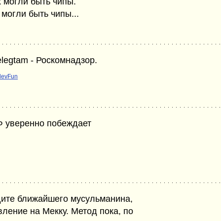
 могли быть чипы.
могли быть чипы...
elegtam - Роскомнадзор.
devFun
РФ уверенно побеждает
дите ближайшего мусульманина,
ление на Мекку. Метод пока, по