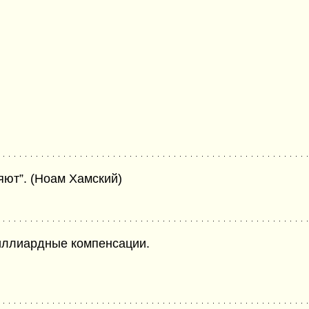
яют”. (Ноам Хамский)
иллиардные компенсации.