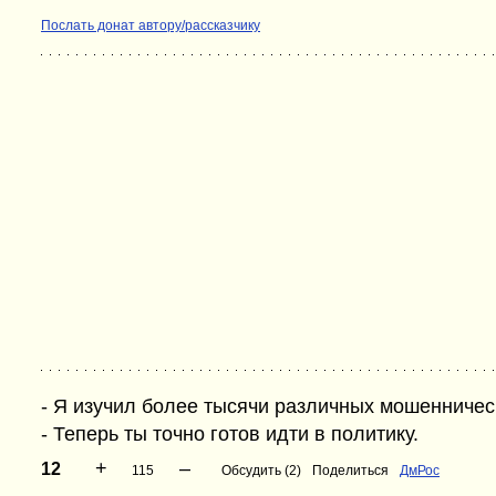
Послать донат автору/рассказчику
- Я изучил более тысячи различных мошенническ
- Теперь ты точно готов идти в политику.
+
–
12
115
Обсудить (2)
Поделиться
ДмРос