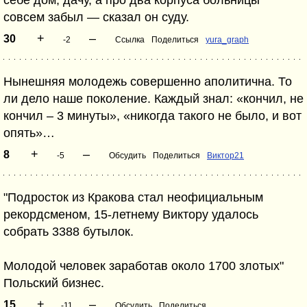
совсем забыл — сказал он суду.
+
–
30
-2
Ссылка
Поделиться
yura_graph
Нынешняя молодежь совершенно аполитична. То
ли дело наше поколение. Каждый знал: «кончил, не
кончил – 3 минуты», «никогда такого не было, и вот
опять»…
+
–
8
-5
Обсудить
Поделиться
Виктор21
"Подросток из Кракова стал неофициальным
рекордсменом, 15‑летнему Виктору удалось
собрать 3388 бутылок.
Молодой человек заработав около 1700 злотых"
Польский бизнес.
+
–
15
-11
Обсудить
Поделиться