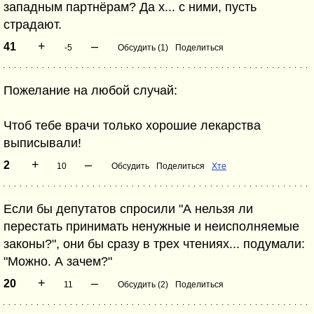
западным партнёрам? Да х... с ними, пусть
страдают.
+
–
41
-5
Обсудить (1)
Поделиться
Пожелание на любой случай:
Чтоб тебе врачи только хорошие лекарства
выписывали!
+
–
2
10
Обсудить
Поделиться
Хте
Если бы депутатов спросили "А нельзя ли
перестать принимать ненужные и неисполняемые
законы?", они бы сразу в трех чтениях... подумали:
"Можно. А зачем?"
+
–
20
11
Обсудить (2)
Поделиться