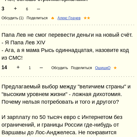
+
–
3
6
Обсудить (1)
Поделиться
🔥
Алекс Грачев
★★
Папа Лев не смог перевести деньги на новый счёт.
- Я Папа Лев XIV
- Ага, а я мама Рысь одиннадцатая, назовите код
из СМС!
+
–
14
1
Обсудить
Поделиться
ОшишкО
★
Предлагаемый выбор между "величием страны" и
"высоким уровнем жизни" - ложная дихотомия.
Почему нельзя потребовать и того и другого?
И зарплату по 50 тысяч евро с Интернетом без
ограничений, и границы России где-нибудь от
Варшавы до Лос-Анджелеса. Не понравится