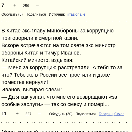
+
–
7
259
Обсудить (5)
Поделиться
Источник
irrazionalle
В Китае экс-главу Минобороны за коррупцию
приговорили к смертной казни.
Вскоре встречаются на том свете экс-министр
обороны Китая и Тимур Иванов.
Китайский министр, вздыхая:
— Меня за коррупцию расстреляли. А тебя-то за
что? Тебе же в России всё простили и даже
поместье вернули!
Иванов, вытирая слезы:
— Да я как узнал, что мне его возвращают «за
особые заслуги» — так со смеху и помер!...
+
–
11
227
Обсудить (30)
Поделиться
Товарищ Сухов
Мерц, который говорит, что немцы зажрались и как