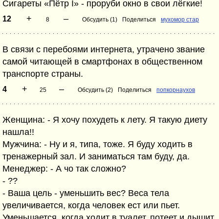
Сигареты «Пётр I» - проруби окно в свои лёгкие!
+
–
12
8
Обсудить (1)
Поделиться
мухомор стар
В связи с перебоями интернета, утрачено звание
самой читающей в смартфонах в общественном
транспорте страны.
+
–
4
25
Обсудить (2)
Поделиться
попкорнаухов
Женщина: - Я хочу похудеть к лету. Я такую диету
нашла!!
Мужчина: - Ну и я, типа, тоже. Я буду ходить в
тренажерный зал. И заниматься там буду, да.
Менеджер: - А чо так сложно?
- ??
- Ваша цель - уменьшить вес? Веса тела
увеличивается, когда человек ест или пьет.
Уменьшается, когда ходит в туалет, потеет и дышит.