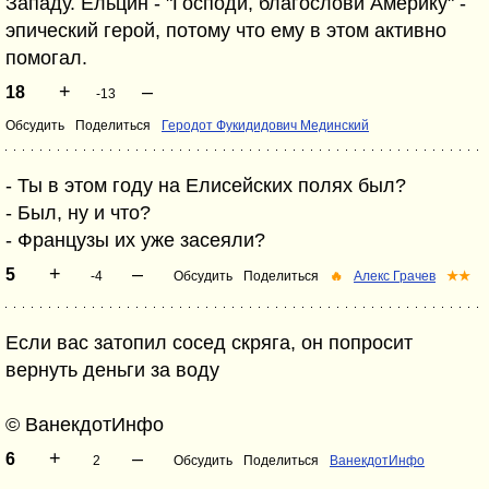
Западу. Ельцин - "Господи, благослови Америку" -
эпический герой, потому что ему в этом активно
помогал.
+
–
18
-13
Обсудить
Поделиться
Геродот Фукидидович Мединский
- Ты в этом году на Елисейских полях был?
- Был, ну и что?
- Французы их уже засеяли?
+
–
5
-4
Обсудить
Поделиться
🔥
Алекс Грачев
★★
Если вас затопил сосед скряга, он попросит
вернуть деньги за воду
© ВанекдотИнфо
+
–
6
2
Обсудить
Поделиться
ВанекдотИнфо