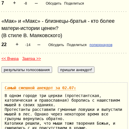
+
–
7
-8
Обсудить
Поделиться
«Мак» и «Макс» - близнецы-братья - кто более
матери-истории ценен?
(В стиле В. Маяковского)
+
–
22
-14
Обсудить
Поделиться
попкорнаухов
<< Вчера
Завтра >>
Самый смешной анекдот за 02.07:
В одном городе три церкви (протестантская,
католическая и православная) боролись с нашествием
мышей в своих зданиях.
Протестанты расставили гуманные ловушки и выпустили
мышей в лес. Однако через некоторое время все
грызуны вернулись обратно.
Католики решили, что мыши тоже творения Божьи, и
смирились с их присутствием в храме.