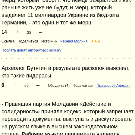
раньше жить уже не будут, и Мерц, который
выделяет 11 миллиардов Украине из бюджета
Германии, - это один и тот же Мерц.
+
–
14
28
Ссылка
Поделиться
Источник
Черная Молния
★★★
Послать донат автору/рассказчику
Археолог Бутягин в результате раскопок выяснил,
кто такие пидорасы.
+
–
6
69
Обсудить (4)
Поделиться
Правдоруб Адекват
- Правящая партия Молдавии «Действие и
солидарность» приняла кодекс, который запрещает
переводить документы, выступать и дискутировать
на русском языке в высшем законодательном
органе. Рабочим языком парламента является