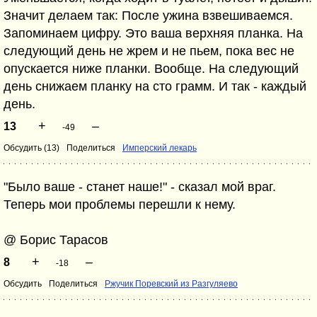
Значит делаем так: После ужина взвешиваемся.
Запоминаем цифру. Это ваша верхняя планка. На
следующий день не жрем и не пьем, пока вес не
опускается ниже планки. Вообще. На следующий
день снижаем планку на сто грамм. И так - каждый
день.
+
–
13
-49
Обсудить (13)
Поделиться
Имперский лекарь
"Было ваше - станет наше!" - сказал мой враг.
Теперь мои проблемы перешли к нему.
@ Борис Тарасов
+
–
8
-18
Обсудить
Поделиться
Ржучик Поревский из Разгуляево