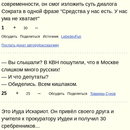
современности, он смог изложить суть диалога
Сократа в одной фразе "Средства у нас есть. У нас
ума не хватает"
+
–
1
30
Обсудить
Поделиться
Источник
LebedevFun
Послать донат автору/рассказчику
— Вы слышали? В КВН пошутили, что в Москве
слишком много русских!
— И что депутаты?
— Обиделись. Всем кишлаком.
+
–
25
25
Обсудить
Поделиться
Товарищ Сухов
Это Иуда Искариот. Он привёл своего друга и
учителя к прокуратору Иудеи и получил 30
сребренников...