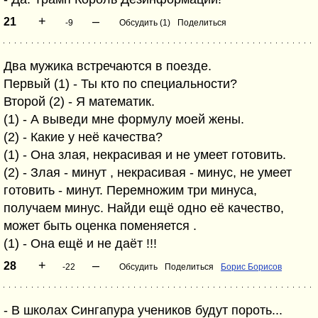
+
–
21
-9
Обсудить (1)
Поделиться
Два мужика встречаются в поезде.
Первый (1) - Ты кто по специальности?
Второй (2) - Я математик.
(1) - А выведи мне формулу моей жены.
(2) - Какие у неё качества?
(1) - Она злая, некрасивая и не умеет готовить.
(2) - Злая - минут , некрасивая - минус, не умеет
готовить - минут. Перемножим три минуса,
получаем минус. Найди ещё одно её качество,
может быть оценка поменяется .
(1) - Она ещё и не даёт !!!
+
–
28
-22
Обсудить
Поделиться
Борис Борисов
- В школах Сингапура учеников будут пороть...