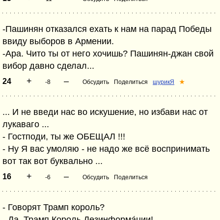
-Пашинян отказался ехать к нам на парад Победы
ввиду выборов в Армении.
-Ара. Чито ты от него хочишь? Пашинян-джан свой
вибор давно сделал...
+
–
24
-8
Обсудить
Поделиться
шурикЯ
★
... И не введи нас во искушение, но избави нас от
лукаваго ...
- Гостподи, ты же ОБЕЩАЛ !!!
- Ну Я вас умоляю - не надо же всё воспринимать
вот так вот буквально ...
+
–
16
-6
Обсудить
Поделиться
- Говорят Трамп король?
- Да. Трамп Король Дезинформа́ции!