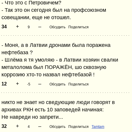
- Что это с Петровичем?
- Так это он сегодня был на профсоюзном
совещании, еще не отошел.
+
–
34
9
Обсудить
Поделиться
- Моня, а в Латвии дронами была поражена
нефтебаза ?
- Шлёма я тя умоляю - в Латвии хозяин свалки
металолома был ПОРАЖЁН, шо сквозную
коррозию хто-то назвал нефтебазой !
+
–
12
-5
Обсудить
Поделиться
никто не знает но сведующие люди говорят в
архивах РКН есть 10 заповедей начиная:
Не навреди но запрети...
+
–
32
4
Обсудить
Поделиться
Tamtam