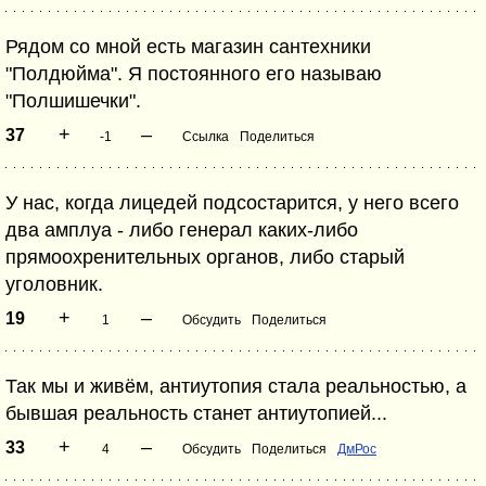
Рядом со мной есть магазин сантехники
"Полдюйма". Я постоянного его называю
"Полшишечки".
+
–
37
-1
Ссылка
Поделиться
У нас, когда лицедей подсостарится, у него всего
два амплуа - либо генерал каких-либо
прямоохренительных органов, либо старый
уголовник.
+
–
19
1
Обсудить
Поделиться
Так мы и живём, антиутопия стала реальностью, а
бывшая реальность станет антиутопией...
+
–
33
4
Обсудить
Поделиться
ДмРос