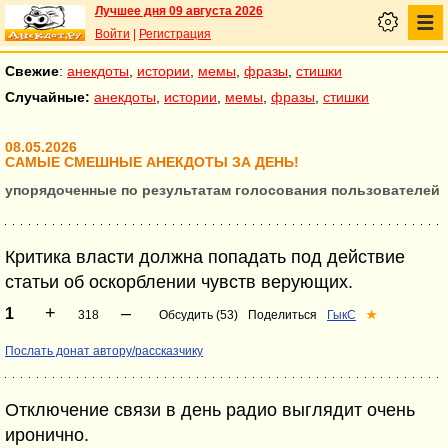
Лучшее дня 09 августа 2026
Войти
|
Регистрация
Свежие
:
анекдоты
,
истории
,
мемы
,
фразы
,
стишки
Случайные:
анекдоты
,
истории
,
мемы
,
фразы
,
стишки
08.05.2026
САМЫЕ СМЕШНЫЕ АНЕКДОТЫ ЗА ДЕНЬ!
упорядоченные по результатам голосования пользователей
Критика власти должна попадать под действие
статьи об оскорблении чувств верующих.
+
–
1
318
Обсудить (53)
Поделиться
ГыкС
★
Послать донат автору/рассказчику
Отключение связи в день радио выглядит очень
иронично.