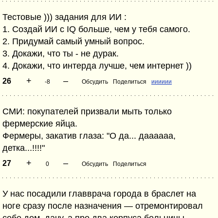
Тестовые ))) задания для ИИ :
1. Создай ИИ с IQ больше, чем у тебя самого.
2. Придумай самый умный вопрос.
3. Докажи, что ты - не дурак.
4. Докажи, что интерда лучше, чем интернет ))
+
–
26
-8
Обсудить
Поделиться
ииииии
СМИ: покупателей призвали мыть только
фермерские яйца.
Фермеры, закатив глаза: "О да... даааааа,
детка...!!!!"
+
–
27
0
Обсудить
Поделиться
У нас посадили главврача города в браслет на
ноге сразу после назначения — отремонтировал
себе дом, дачу, а про два корпуса больницы