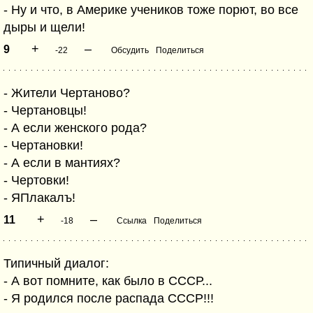
- Ну и что, в Америке учеников тоже порют, во все
дыры и щели!
+
–
9
-22
Обсудить
Поделиться
- Жители Чертаново?
- Чертановцы!
- А если женского рода?
- Чертановки!
- А если в мантиях?
- Чертовки!
- ЯПлакалъ!
+
–
11
-18
Ссылка
Поделиться
Типичный диалог:
- А вот помните, как было в СССР...
- Я родился после распада СССР!!!