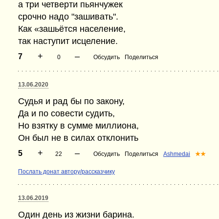
а три четверти пьянчужек
срочно надо "зашивать".
Как «зашьётся население,
так наступит исцеление.
+
–
7
0
Обсудить
Поделиться
13.06.2020
Судья и рад бы по закону,
Да и по совести судить,
Но взятку в сумме миллиона,
Он был не в силах отклонить
+
–
5
22
Обсудить
Поделиться
Ashmedai
★★
Послать донат автору/рассказчику
13.06.2019
Один день из жизни барина.