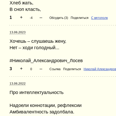
Хлеб жать,
В сноп класть,
+
–
1
-4
Обсудить (3)
Поделиться
С вятополк
13.06.2023
Хочешь – слушаешь жену,
Нет – ходи голодный...
#Николай_Александрович_Лосев
+
–
3
0
Ссылка
Поделиться
Николай Александров
13.06.2022
Про интеллектуальность
Надоели коннотации, рефлексии
Амбивалентность задолбала.