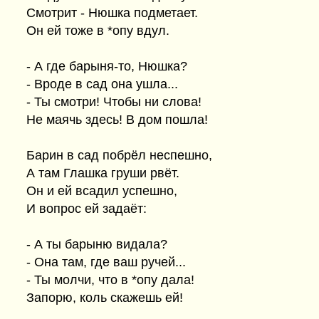
Смотрит - Нюшка подметает.
Он ей тоже в *опу вдул.
- А где барыня-то, Нюшка?
- Вроде в сад она ушла...
- Ты смотри! Чтобы ни слова!
Не маячь здесь! В дом пошла!
Барин в сад побрёл неспешно,
А там Глашка груши рвёт.
Он и ей всадил успешно,
И вопрос ей задаёт:
- А ты барыню видала?
- Она там, где ваш ручей...
- Ты молчи, что в *опу дала!
Запорю, коль скажешь ей!