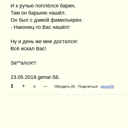
И к ручью поплёлся барин,
Там он барыню нашёл.
Он был с дамой фамильярен:
- Наконец-то Вас нашёл!
Ну и день же мне достался!
Всё искал Вас!
За**ался!!!
23.05.2019.genar-58.
+
–
3
4
Обсудить (9)
Поделиться
genar58