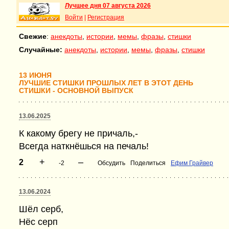
Лучшее дня 07 августа 2026
Войти
|
Регистрация
Свежие
:
анекдоты
,
истории
,
мемы
,
фразы
,
стишки
Случайные:
анекдоты
,
истории
,
мемы
,
фразы
,
стишки
13 ИЮНЯ
ЛУЧШИЕ СТИШКИ ПРОШЛЫХ ЛЕТ В ЭТОТ ДЕНЬ
СТИШКИ - ОСНОВНОЙ ВЫПУСК
13.06.2025
К какому брегу не причаль,-
Всегда наткнёшься на печаль!
+
–
2
-2
Обсудить
Поделиться
Ефим Грайвер
13.06.2024
Шёл серб,
Нёс серп