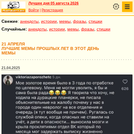
Лучшее дня 05 августа 2026
Войти
|
Регистрация
Свежие
:
анекдоты
,
истории
,
мемы
,
фразы
,
стишки
Случайные:
анекдоты
,
истории
,
мемы
,
фразы
,
стишки
21 АПРЕЛЯ
ЛУЧШИЕ МЕМЫ ПРОШЛЫХ ЛЕТ В ЭТОТ ДЕНЬ
МЕМЫ
21.04.2025