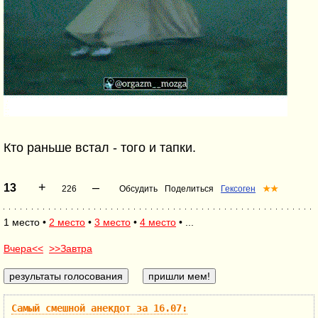
Кто раньше встал - того и тапки.
+
–
13
226
Обсудить
Поделиться
Гексоген
★★
1 место •
2 место
•
3 место
•
4 место
• ...
Вчера<<
>>Завтра
Самый смешной анекдот за 16.07: