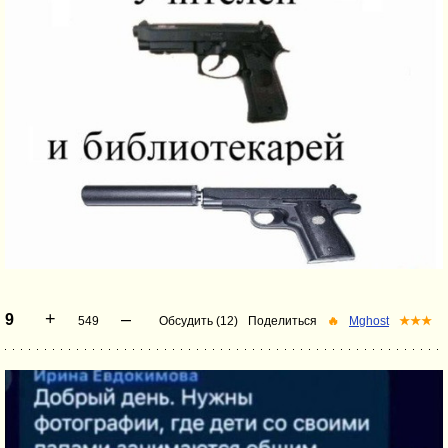
+
–
9
549
Обсудить (12)
Поделиться
🔥
Mghost
★★★