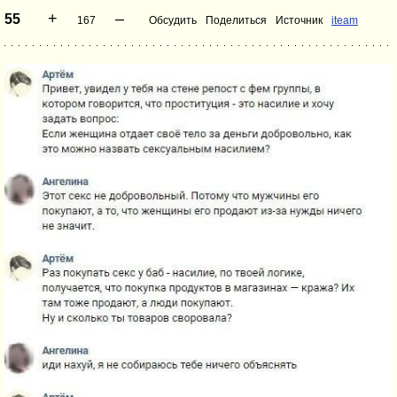
+
–
55
167
Обсудить
Поделиться
Источник
iteam