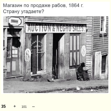
+
–
35
101