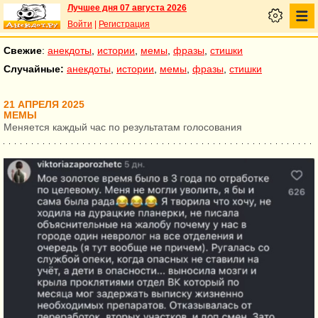
Лучшее дня 07 августа 2026
Войти
|
Регистрация
Свежие
:
анекдоты
,
истории
,
мемы
,
фразы
,
стишки
Случайные:
анекдоты
,
истории
,
мемы
,
фразы
,
стишки
21 АПРЕЛЯ 2025
МЕМЫ
Меняется каждый час по результатам голосования