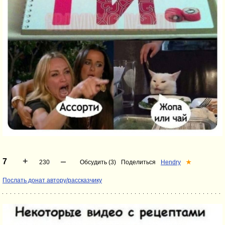
+
–
7
230
Обсудить (3)
Поделиться
Hendry
★
Послать донат автору/рассказчику