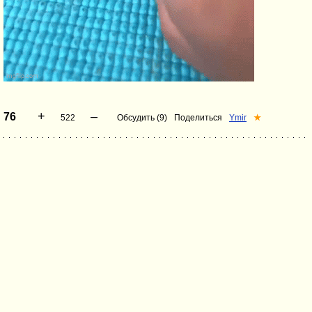
+
–
76
522
Обсудить (9)
Поделиться
Ymir
★