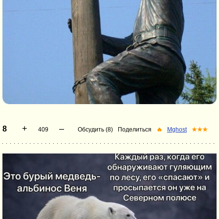
+
–
8
409
Обсудить (8)
Поделиться
🔥
Mghost
★★★