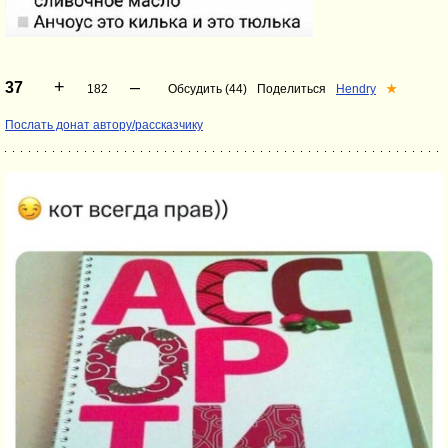
+
–
37
182
Обсудить (44)
Поделиться
Hendry
★
Послать донат автору/рассказчику