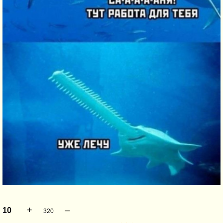
+
–
10
320