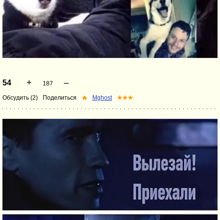
+
–
54
187
Обсудить (2)
Поделиться
🔥
Mghost
★★★