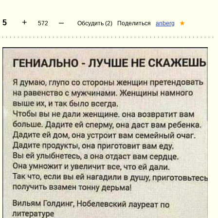
+
–
5
572
Обсудить (2)
Поделиться
anberg
★