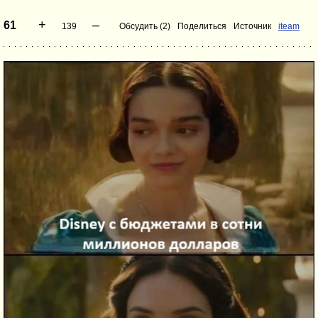
+
–
61
139
Обсудить (2)
Поделиться
Источник
iteam