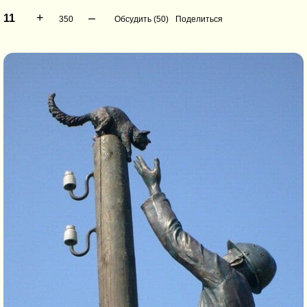
+
–
11
350
Обсудить (50)
Поделиться