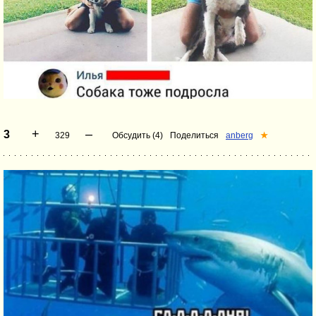
+
–
3
329
Обсудить (4)
Поделиться
anberg
★