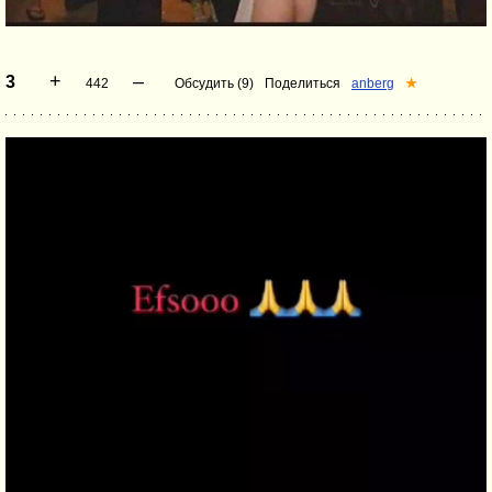
+
–
3
442
Обсудить (9)
Поделиться
anberg
★