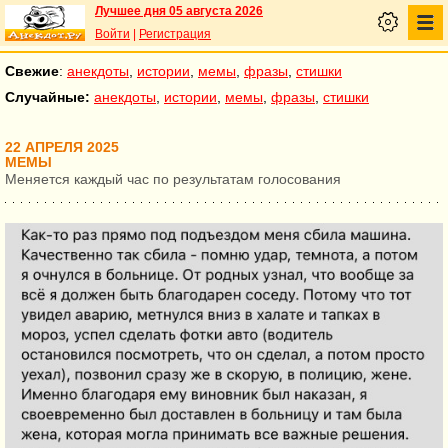
Лучшее дня 05 августа 2026
Войти
|
Регистрация
Свежие
:
анекдоты
,
истории
,
мемы
,
фразы
,
стишки
Случайные:
анекдоты
,
истории
,
мемы
,
фразы
,
стишки
22 АПРЕЛЯ 2025
МЕМЫ
Меняется каждый час по результатам голосования