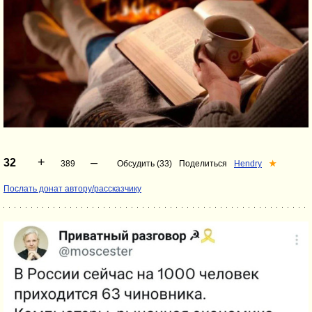
+
–
32
389
Обсудить (33)
Поделиться
Hendry
★
Послать донат автору/рассказчику