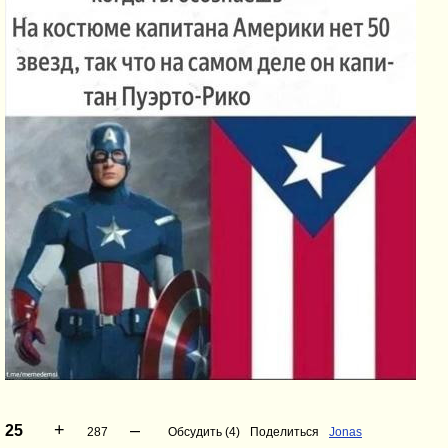
+
–
25
287
Обсудить (4)
Поделиться
Jonas