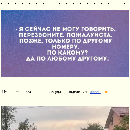
+
–
19
234
Обсудить
Поделиться
anberg
★