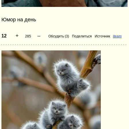
Юмор на день
+
–
12
285
Обсудить (3)
Поделиться
Источник
iteam