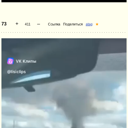
+
–
73
411
Ссылка
Поделиться
atag
★