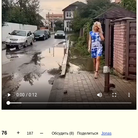
+
–
76
187
Обсудить (8)
Поделиться
Jonas