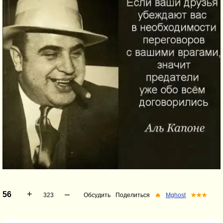
+
–
56
323
Обсудить
Поделиться
🔥
Mghost
★★★