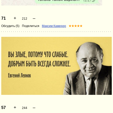
+
–
71
212
Обсудить (5)
Поделиться
Максим Камерер
★★★★★
+
–
57
244