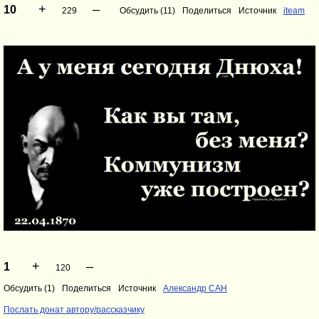
+
–
10
229
Обсудить (11)
Поделиться
Источник
iteam
+
–
1
120
Обсудить (1)
Поделиться
Источник
Александр САН
Послать донат автору/рассказчику