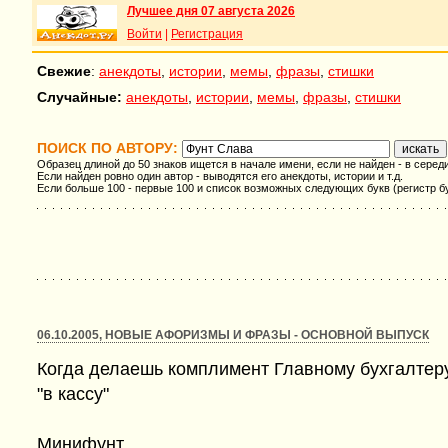
Лучшее дня 07 августа 2026
Войти
|
Регистрация
Свежие
:
анекдоты
,
истории
,
мемы
,
фразы
,
стишки
Случайные:
анекдоты
,
истории
,
мемы
,
фразы
,
стишки
ПОИСК ПО АВТОРУ:
Образец длиной до 50 знаков ищется в начале имени, если не найден - в серед
Если найден ровно один автор - выводятся его анекдоты, истории и т.д.
Если больше 100 - первые 100 и список возможных следующих букв (регистр б
06.10.2005, НОВЫЕ АФОРИЗМЫ И ФРАЗЫ - ОСНОВНОЙ ВЫПУСК
Когда делаешь комплимент Главному бухгалтеру
"в кассу"
Минифунт