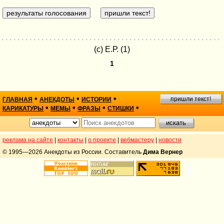
(с) Е.Р. (1)
1
•
•
•
пришли текст!
ГЛАВНАЯ
АНЕКДОТЫ
ИСТОРИИ
•
•
•
•
КАРИКАТУРЫ
МЕМЫ
ФРАЗЫ
СТИШКИ
реклама на сайте
|
контакты
|
о проекте
|
вебмастеру
|
новости
© 1995—2026 Анекдоты из России. Составитель
Дима Вернер