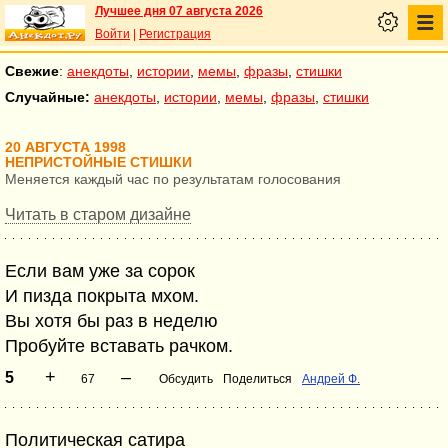
Лучшее дня 07 августа 2026
Войти
|
Регистрация
Свежие
:
анекдоты
,
истории
,
мемы
,
фразы
,
стишки
Случайные:
анекдоты
,
истории
,
мемы
,
фразы
,
стишки
20 АВГУСТА 1998
НЕПРИСТОЙНЫЕ СТИШКИ
Меняется каждый час по результатам голосования
Читать в старом дизайне
Если вам уже за сорок
И пизда покрыта мхом.
Вы хотя бы раз в неделю
Пробуйте вставать рачком.
+
–
5
67
Обсудить
Поделиться
Андрей Ф.
Политическая сатира