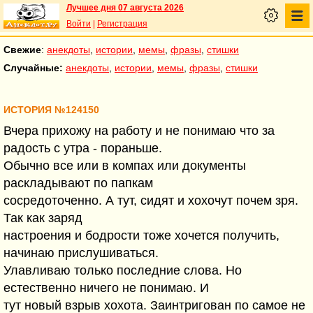
Лучшее дня 07 августа 2026
Войти
|
Регистрация
Свежие
:
анекдоты
,
истории
,
мемы
,
фразы
,
стишки
Случайные:
анекдоты
,
истории
,
мемы
,
фразы
,
стишки
ИСТОРИЯ №124150
Вчера прихожу на работу и не понимаю что за
радость с утра - пораньше.
Обычно все или в компах или документы
раскладывают по папкам
сосредоточенно. А тут, сидят и хохочут почем зря.
Так как заряд
настроения и бодрости тоже хочется получить,
начинаю прислушиваться.
Улавливаю только последние слова. Но
естественно ничего не понимаю. И
тут новый взрыв хохота. Заинтригован по самое не