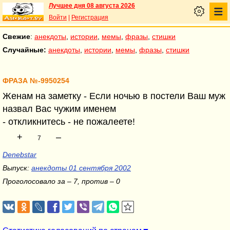
Лучшее дня 08 августа 2026
Войти
|
Регистрация
Свежие
:
анекдоты
,
истории
,
мемы
,
фразы
,
стишки
Случайные:
анекдоты
,
истории
,
мемы
,
фразы
,
стишки
ФРАЗА №-9950254
Женам на заметку - Если ночью в постели Ваш муж
назвал Вас чужим именем
- откликнитесь - не пожалеете!
+
–
7
Denebstar
Выпуск:
анекдоты 01 сентября 2002
Проголосовало за – 7, против – 0