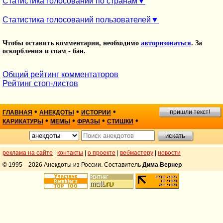
Статистика голосований по странам
Статистика голосований пользователей
Чтобы оставить комментарии, необходимо
авторизоваться
. За
оскорбления и спам - бан.
Общий рейтинг комментаторов
Рейтинг стоп-листов
•
•
•
пришли текст!
ГЛАВНАЯ
АНЕКДОТЫ
ИСТОРИИ
•
•
•
•
КАРИКАТУРЫ
МЕМЫ
ФРАЗЫ
СТИШКИ
реклама на сайте
|
контакты
|
о проекте
|
вебмастеру
|
новости
© 1995—2026 Анекдоты из России. Составитель
Дима Вернер