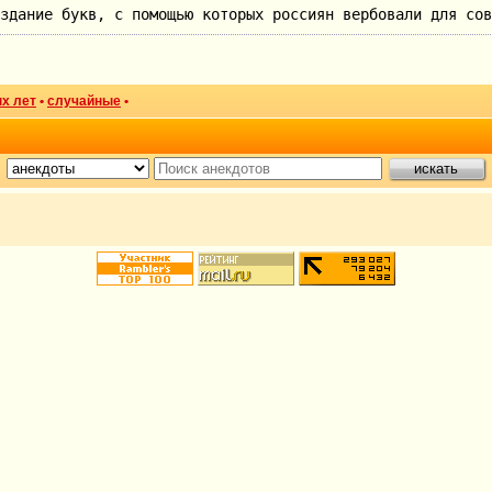
здание букв, с помощью которых россиян вербовали для сов
х лет
•
случайные
•