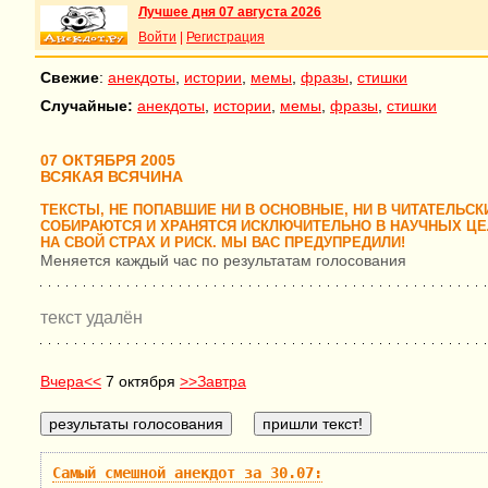
Лучшее дня 07 августа 2026
Войти
|
Регистрация
Свежие
:
анекдоты
,
истории
,
мемы
,
фразы
,
стишки
Случайные:
анекдоты
,
истории
,
мемы
,
фразы
,
стишки
07 ОКТЯБРЯ 2005
ВСЯКАЯ ВСЯЧИНА
ТЕКСТЫ, НЕ ПОПАВШИЕ НИ В ОСНОВНЫЕ, НИ В ЧИТАТЕЛЬСК
СОБИРАЮТСЯ И ХРАНЯТСЯ ИСКЛЮЧИТЕЛЬНО В НАУЧНЫХ ЦЕЛ
НА СВОЙ СТРАХ И РИСК. МЫ ВАС ПРЕДУПРЕДИЛИ!
Меняется каждый час по результатам голосования
текст удалён
Вчера<<
7 октября
>>Завтра
Самый смешной анекдот за 30.07: