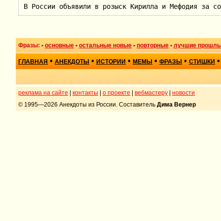
В России объявили в розыск Кирилла и Мефодия за со
Фразы: •
основные
•
остальные новые
•
повторные
•
лучшие прошлы
•
•
•
•
•
•
ГЛАВНАЯ
АНЕКДОТЫ
ИСТОРИИ
МЕМЫ
ФРАЗЫ
СТИШКИ
реклама на сайте
|
контакты
|
о проекте
|
вебмастеру
|
новости
© 1995—2026 Анекдоты из России. Составитель
Дима Вернер